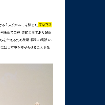
ける主人公のみこを演じた
原菜乃華
の同級生で自称・霊能力者であり超個
ちを伝えるため登壇！撮影の裏話や、
中には日本中を怖がらせることを生