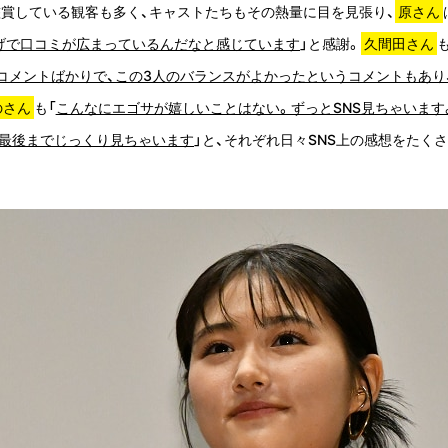
鑑賞している観客も多く、キャストたちもその熱量に目を見張り、
原さん
げで口コミが広まっているんだなと感じています
」と感謝。
久間田さん
も
コメントばかりで、この3人のバランスがよかったというコメントもあり
のさん
も「
こんなにエゴサが嬉しいことはない。ずっとSNS見ちゃいます
、最後までじっくり見ちゃいます
」と、それぞれ日々SNS上の感想をたく