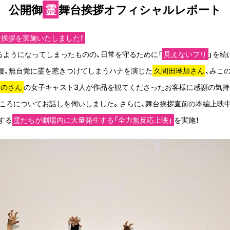
公開御
霊
舞台挨拶オフィシャルレポート
舞台挨拶を実施いたしました！
るようになってしまったものの、日常を守るために「
見えないフリ
」を続
漫、無自覚に霊を惹きつけてしまうハナを演じた
久間田琳加さん
、みこ
なのさん
の女子キャスト3人が作品を観てくださったお客様に感謝の気持
ころについてお話しを伺いしました。さらに、舞台挨拶直前の本編上映
する
霊たちが劇場内に大量発生する「全力無反応上映」
を実施！