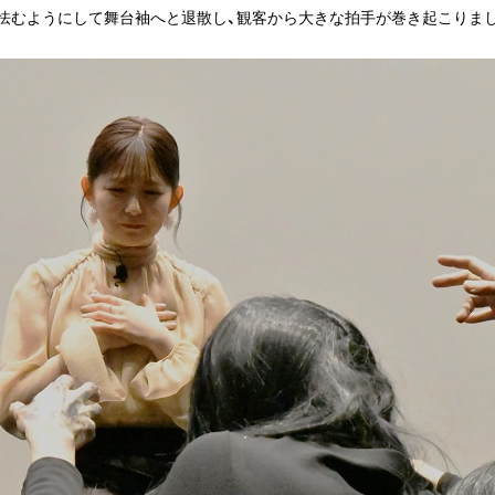
は怯むようにして舞台袖へと退散し、観客から大きな拍手が巻き起こりま