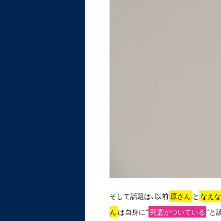
そして話題は、以前
原さん
と
なえ
ん
は自身に“
死霊がついている
”と