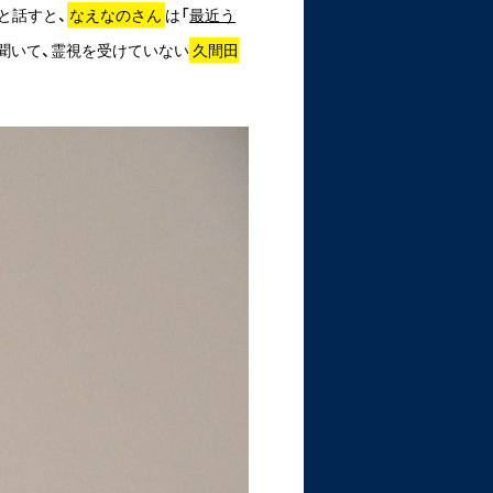
」と話すと、
なえなのさん
は「
最近う
聞いて、霊視を受けていない
久間田