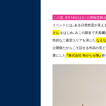
この度、6月14日(土)に公開御霊
イベントには、ある日突然霊が見え
さん
をはじめ、みこの親友で天真爛
性的な二暮堂ユリアを演じた
なえ
公開後だからこそ話せる作品の見ど
業にした
「株式会社 怖がらせ隊」
扮