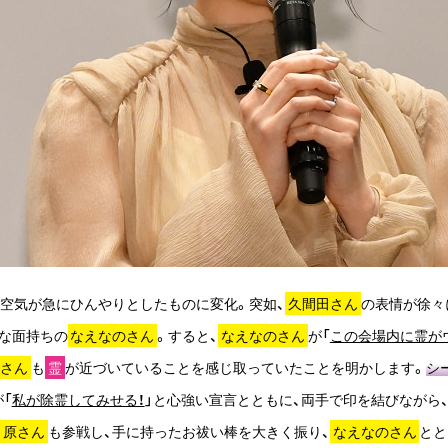
の空気が急にひんやりとしたものに変化。突如、
久間田さん
の表情が徐々
妙な面持ちの
なえなのさん
。すると、
なえなのさん
が「
この会場内に霊が
原さん
も
霊
が近づいていることを感じ取っていたことを明かします。
シ
が「
私が除霊してみせる！
」と心強い宣言とともに、両手で印を結びながら
…
原さん
も参戦し、手に持ったお祓い棒を大きく振り、
なえなのさん
とと