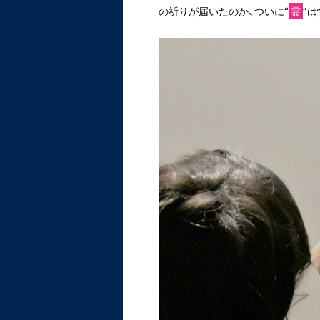
の祈りが届いたのか、ついに“
霊
”