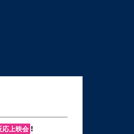
反応上映会
！