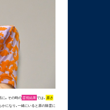
話に。その時の
霊視結果
では、
原さ
らかになり、一緒にいると原の除霊に