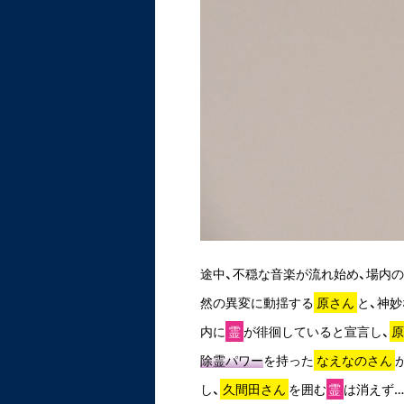
途中、不穏な音楽が流れ始め、場内
然の異変に動揺する
原さん
と、神
内に
霊
が徘徊していると宣言し、
除霊パワー
を持った
なえなのさん
し、
久間田さん
を囲む
霊
は消えず