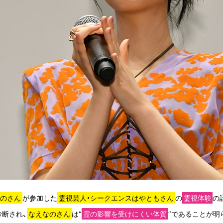
なのさん
が参加した
霊視芸人・シークエンスはやともさん
の
霊視体験
の
診断され、
なえなのさん
は“
霊の影響を受けにくい体質
”であることが明