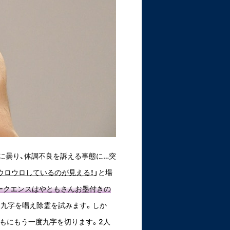
に曇り、体調不良を訴える事態に…突
ウロウロしているのが見える！
」と場
ークエンスはやともさんお墨付きの
、九字を唱え除霊を試みます。しか
もにもう一度九字を切ります。2人