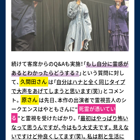
続けて客席からのQ&Aも実施！「
もし自分に霊感が
あるとわかったらどうする？
」という質問に対し
て、
久間田さん
は「
自分はハナと全く同じタイプ
で大声をあげてしまうと思います(笑)
」とコメン
ト。
原さん
は先日、本作の出演者で霊視芸人のシ
ークエンスはやともさんに“
死霊が憑いてい
る
”と霊視を受けたばかり。「
最初はやっぱり怖い
なって思うんですが、今はもう大丈夫です。見えな
いですけど仲良くしてます(笑)。私は割と生活に