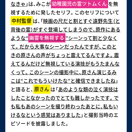
なきゃ
」は、みこが
幼稚園児の霊ツトムくん
を無
視するために発したセリフ。このセリフについて
中村監督
は、「
映画の尺だと割とすぐ遠野先生（と
背後の霊）がすぐ登場してしまうので、原作にある
ような“
幽霊を無視する
”シーンって割と少なく
て。だから大事なシーンだったんですが、このと
きの原さんの声がちょっと震えてるんですよ。震
えてるんだけど無視している演技がもうたまんな
くって。このシーンの撮影中に、原さん演じるみ
こは“これでもういけたな”と確信できましたね
」
と語ると、
原さん
は「
あのような類の泣く演技は
したことなかったのでとても難しかったです。で
も私もあのシーンを撮り終わったあとに、私もい
けるなという感覚はありました
」と撮影当時のエ
ピソードを披露しました。