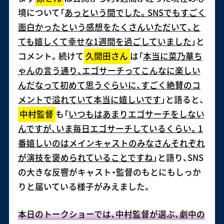
境について「
あっという間でした。SNSでもすごく
面白かったという感想をたくさんいただいて、と
ても嬉しくて幸せな1週間を過ごしていました
」と
コメント。続けて
久間田さん
は「
本当に菜乃華ち
ゃんの言う通り、エゴサーチってこんなに楽しい
んだなって初めて思うぐらいに、すごく絶賛のコ
メントで溢れていて本当に嬉しいです
」と語ると、
中村監督
も「
いつもはあまりエゴサーチをしない
んですが、いま毎日エゴサーチしているくらい。1
番嬉しいのはメインキャストのみなさんそれぞれ
が演技を褒められていることですね
」と語り、SNS
の大きな反響がキャスト・監督のもとにもしっか
りと届いている様子がみえました。
本日のトークショーでは、中村監督が選ぶ、劇中の