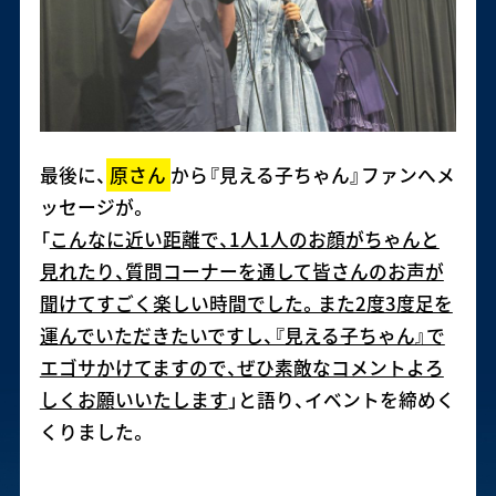
最後に、
原さん
から『見える子ちゃん』ファンへメ
ッセージが。
「
こんなに近い距離で、1人1人のお顔がちゃんと
見れたり、質問コーナーを通して皆さんのお声が
聞けてすごく楽しい時間でした。また2度3度足を
運んでいただきたいですし、『見える子ちゃん』で
エゴサかけてますので、ぜひ素敵なコメントよろ
しくお願いいたします
」と語り、イベントを締めく
くりました。