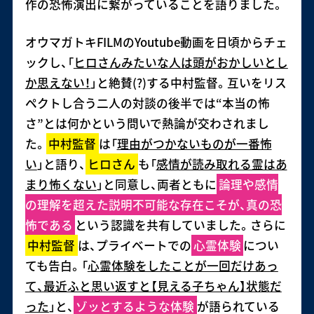
作の恐怖演出に繋がっていることを語りました。
オウマガトキFILMのYoutube動画を日頃からチェ
ックし、「
ヒロさんみたいな人は頭がおかしいとし
か思えない！
」と絶賛(?)する中村監督。互いをリス
ペクトし合う二人の対談の後半では“本当の怖
さ”とは何かという問いで熱論が交わされまし
た。
中村監督
は「
理由がつかないものが一番怖
い
」と語り、
ヒロさん
も「
感情が読み取れる霊はあ
まり怖くない
」と同意し、両者ともに
論理や感情
の理解を超えた説明不可能な存在こそが、真の恐
怖である
という認識を共有していました。さらに
中村監督
は、プライベートでの
心霊体験
につい
ても告白。「
心霊体験をしたことが一回だけあっ
て、最近ふと思い返すと【見える子ちゃん】状態だ
った
」と、
ゾッとするような体験
が語られている