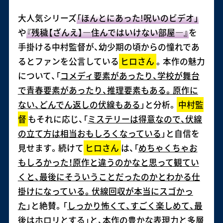
大人気シリーズ
「ほんとにあった!呪いのビデオ」
や
『残穢【ざんえ】―住んではいけない部屋―』
を
手掛ける中村監督が、幼少期の頃からの憧れであ
るとファンを公言している
ヒロさん
。本作の魅力
について、「
コメディ要素があったり、学校が舞台
で青春要素があったり、推理要素もある。原作に
ない、どんでん返しの伏線もある
」と分析。
中村監
督
もそれに応じ、「
ミステリーは得意なので、伏線
の立て方は相当おもしろくなっている
」と自信を
見せます。続けて
ヒロさん
は、「
めちゃくちゃお
もしろかった！原作と違うのかなと思って観てい
くと、最後にそういうことだったのかとわかる仕
掛けになっている。伏線回収が本当にスゴかっ
た
」と絶賛。「
しっかり怖くて、すごく楽しめて、最
後はホロリとする
」と、本作の豊かな表現力と多層