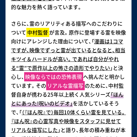
的な魅力を熱く語っています。
さらに、霊のリアリティある描写へのこだわりに
ついて
中村監督
が言及。原作に登場する霊を映像
向けにアレンジした理由について、「
漫画は1コマ
ですが、映像でずっと霊が出ているとなると、相当
キツイ＆ハードルが高い。であれば自分がやれ
る“霊”で原作以上の怖さの造形でやりたい
」と決
心し、
映像ならではの恐怖表現
へ挑んだと明かし
ています。その
リアルな霊描写
のために、中村監
督自身が携わる25年以上続く人気シリーズ
「ほん
とにあった!呪いのビデオ」
を活かしているそう
で、「
（『ほん呪』で）毎回10体くらい霊を見ている。
『ほん呪』の心霊写真や映像をスタッフに見せて
リアルな描写にした
」と語り、長年の積み重ねが本