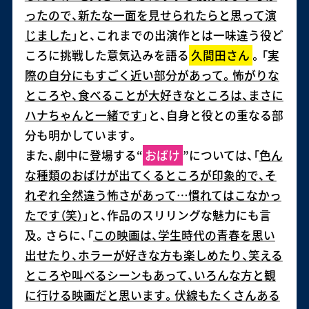
ったので、新たな一面を見せられたらと思って演
じました
」と、これまでの出演作とは一味違う役ど
ころに挑戦した意気込みを語る
久間田さん
。「
実
際の自分にもすごく近い部分があって。怖がりな
ところや、食べることが大好きなところは、まさに
ハナちゃんと一緒です
」と、自身と役との重なる部
分も明かしています。
また、劇中に登場する“
おばけ
”については、「
色ん
な種類のおばけが出てくるところが印象的で、そ
れぞれ全然違う怖さがあって…慣れてはこなかっ
たです（笑）
」と、作品のスリリングな魅力にも言
及。さらに、「
この映画は、学生時代の青春を思い
出せたり、ホラーが好きな方も楽しめたり、笑える
ところや叫べるシーンもあって、いろんな方と観
に行ける映画だと思います。伏線もたくさんある