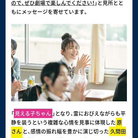
ので、ぜひ劇場で楽しんでください！
」と見所とと
もにメッセージを寄せています。
「
見える子ちゃん
」となり、霊におびえながらも平
静を装うという複雑な心情を見事に体現した
原
さん
と、感情の振れ幅を豊かに演じ切った
久間田