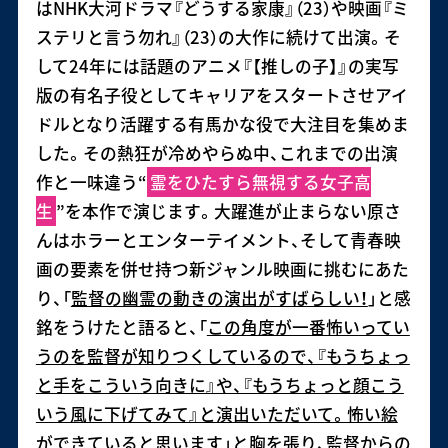
はNHK大河ドラマ『どうする家康』（23）や映画『ミ
ステリと言う勿れ』（23）の大作に続けて出演。そ
して24年には話題のアニメ『【推しの子】』の実写
版の有名子役としてキャリアをスタートさせアイ
ドルとなり活躍する有馬かな役で大注目を集めま
した。その熱狂が冷めやらぬ中、これまでの出演
作と一味違う“
霊をひたすら無視する女子高
生
”を本作で演じます。大躍進が止まらない原さ
んはホラーとエンターテイメント、そして青春映
画の要素を併せ持つ新ジャンル映画に挑むにあた
り、「
監督の幽霊の動きの演出がすばらしい！
」と感
銘をうけたと語ると、「
この角度が一番怖いってい
うのを監督が知りつくしているので、『もうちょっ
と手をこういう向きに』や、『もうちょっと顔こう
いう風に下げてみて』と演出いただいて。怖い絵
ができていると思います
」と胸を張り、監督からの