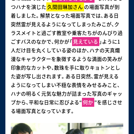
つハナを演じた
久間田琳加さん
の場面写真が到
着しました。解禁となった場面写真では、ある日
突然霊が見えるようになってしまったみこが、ク
ラスメイトと過ごす教室や乗客たちがのんびり過
ごすバスのなかで、何かが「
見えている
」ように1
人だけ目を丸くしている姿のほか、ハナの天真爛
漫なキャラクターを象徴するような満面の笑みが
印象的なカットや、数珠を手に取りキョトンとし
た姿が写し出されます。ある日突然、霊が見える
ようになってしまい不穏な表情をみせるみこと、
ハナの明るく元気な魅力が詰まった写真のギャッ
プから、平和な日常に忍びよる“
何か
”を感じさせ
る場面写真となっています。