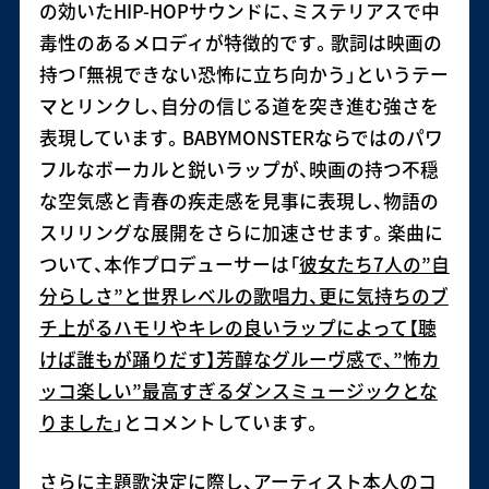
の効いたHIP-HOPサウンドに、ミステリアスで中
毒性のあるメロディが特徴的です。歌詞は映画の
持つ「無視できない恐怖に立ち向かう」というテー
マとリンクし、自分の信じる道を突き進む強さを
表現しています。BABYMONSTERならではのパワ
フルなボーカルと鋭いラップが、映画の持つ不穏
な空気感と青春の疾走感を見事に表現し、物語の
スリリングな展開をさらに加速させます。楽曲に
ついて、本作プロデューサーは「
彼女たち7人の”自
分らしさ”と世界レベルの歌唱力、更に気持ちのブ
チ上がるハモリやキレの良いラップによって【聴
けば誰もが踊りだす】芳醇なグルーヴ感で、”怖カ
ッコ楽しい”最高すぎるダンスミュージックとな
りました
」とコメントしています。
さらに主題歌決定に際し、アーティスト本人のコ